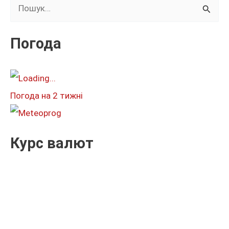
Ш
у
к
Погода
а
т
и
Погода на 2 тижні
:
Курс валют