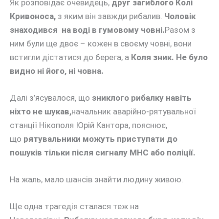
Як розповідає очевидець,
друг загиблого Колі
Кривоноса,
з яким він завжди рибалив.
Чоловік
знаходився на воді в гумовому човні.
Разом з
ним були ще двоє – кожен в своєму човні, вони
встигли дістатися до берега, а
Коля зник. Не було
видно ні його, ні човна.
Далі з’ясувалося, що
зниклого рибалку навіть
ніхто не шукав,
начальник аварійно-рятувальної
станції Нікополя Юрій Кантора, пояснює,
що
рятувальники можуть приступати до
пошуків тільки після сигналу МНС або поліції.
На жаль, мало шансів знайти людину живою.
Ще одна трагедія сталася теж на