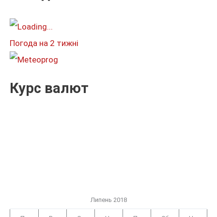
а
т
и
Погода на 2 тижні
:
Курс валют
Липень 2018