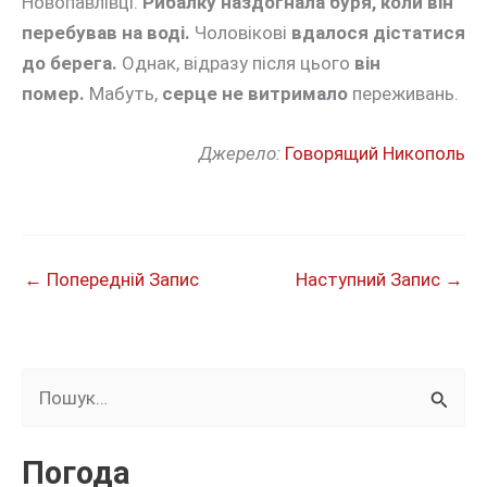
Новопавлівці.
Рибалку наздогнала буря, коли він
перебував на воді.
Чоловікові
вдалося дістатися
до берега.
Однак, відразу після цього
він
помер.
Мабуть,
серце не витримало
переживань.
Джерело:
Говорящий Никополь
←
Попередній Запис
Наступний Запис
→
Ш
у
к
Погода