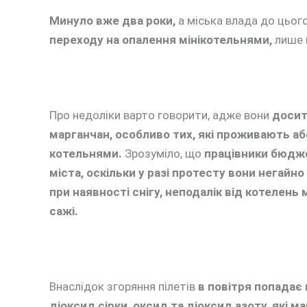
Минуло вже два роки,
а міська влада до цьог
переходу на опалення мінікотельнями,
лише 
Про недоліки варто говорити, адже вони
досит
марганчан, особливо тих, які проживають а
котельнями.
Зрозуміло, що
працівники бюдже
міста, оскільки у разі протесту вони негайно
при наявності снігу, неподалік від котелень
сажі.
Внаслідок згоряння пілетів
в повітря попадає 
діоксид сірки, оксид та діоксид азоту, які 