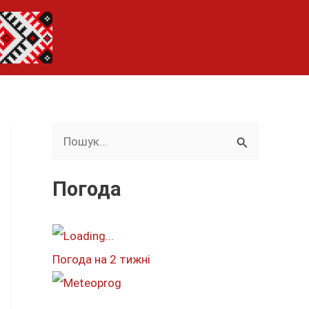
Ш
у
к
Погода
а
т
и
Погода на 2 тижні
: