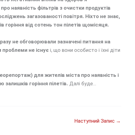
я
про наявність фільтрів з очистки продуктів
осліджень загазованості повітря. Ніхто не знає,
в горіння від сотень тон пілетів щомісяця.
разу не обговорювали зазначені питання на
и проблеми не існує
і, що вони особисто і їхні діти
еорепортаж) для жителів міста про наявність і
ію залишків горіння пілетів.
Далі буде…
Наступний Запис
→