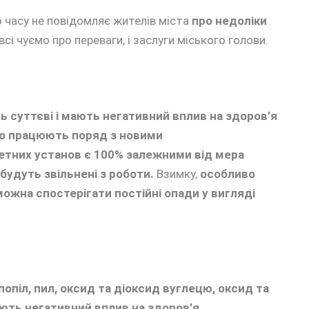
о часу не повідомляє жителів міста
про недоліки
всі чуємо про переваги, і заслуги міського голови.
ь суттєві і мають негативний вплив на здоров’я
бо працюють поряд з новими
тних установ є 100% залежними від мера
 будуть звільнені з роботи.
Взимку,
особливо
 можна спостерігати постійні опади у вигляді
попіл, пил, оксид та діоксид вуглецю, оксид та
мають негативний вплив на здоров’я