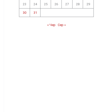
23
24
25
26
27
28
29
30
31
« Чер
Сер »