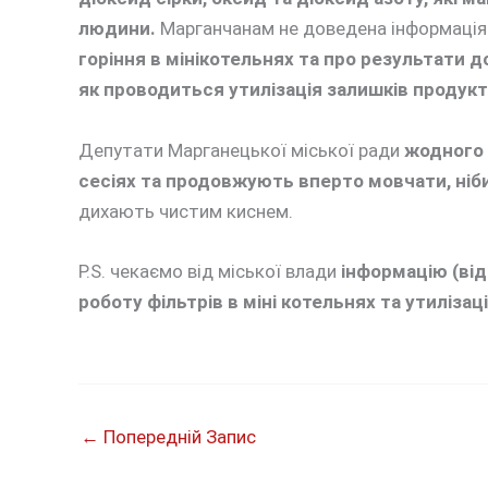
людини.
Марганчанам не доведена інформаці
горіння в мінікотельнях та про результати д
як проводиться утилізація залишків продукті
Депутати Марганецької міської ради
жодного 
сесіях та продовжують вперто мовчати, ніб
дихають чистим киснем.
P.S. чекаємо від міської влади
інформацію (від
роботу фільтрів в міні котельнях та утилізац
←
Попередній Запис