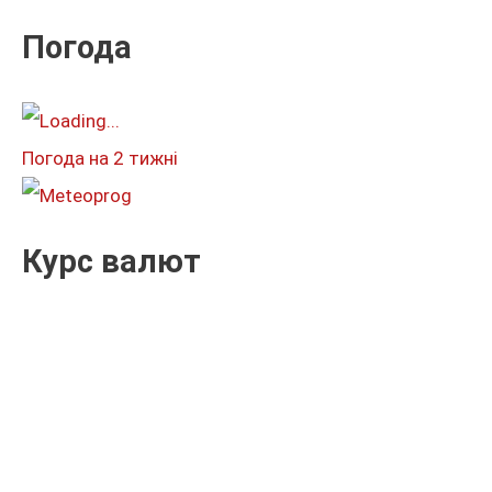
к
Погода
а
т
и
Погода на 2 тижні
:
Курс валют