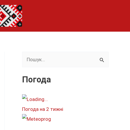
Ш
у
к
Погода
а
т
и
Погода на 2 тижні
: