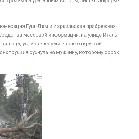
ся грозами и ураганным ветром, пишет Информ-
гломерация Гуш-Дам и Израильская прибрежная
 средства массовой информации, на улице Игаль
от солнца, установленный возле открытой
онструкция рухнула на мужчину, которому сорок