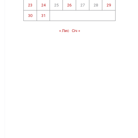
23
24
25
26
27
28
29
30
31
« Лис
Січ »