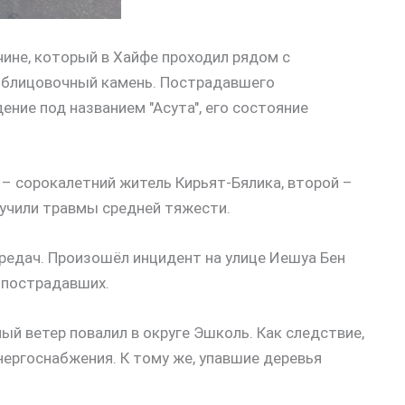
не, который в Хайфе проходил рядом с
 облицовочный камень. Пострадавшего
ние под названием "Асута", его состояние
х – сорокалетний житель Кирьят-Бялика, второй –
лучили травмы средней тяжести.
ередач. Произошёл инцидент на улице Иешуа Бен
з пострадавших.
ый ветер повалил в округе Эшколь. Как следствие,
нергоснабжения. К тому же, упавшие деревья