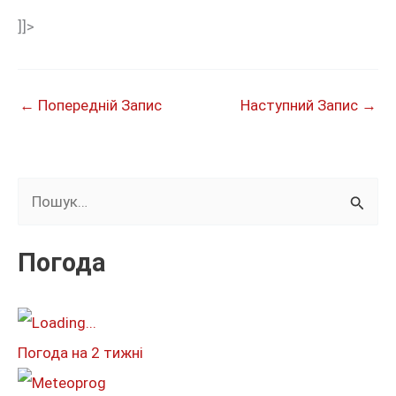
]]>
←
Попередній Запис
Наступний Запис
→
Ш
у
к
Погода
а
т
и
Погода на 2 тижні
: