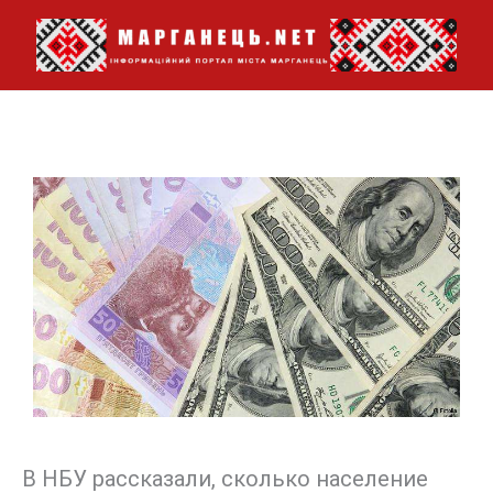
Перейти
до
вмісту
В НБУ рассказали, сколько население