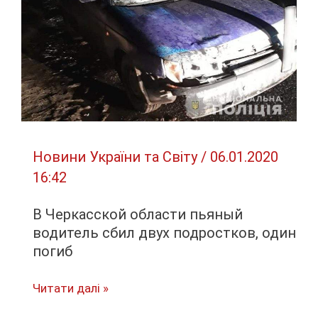
в
цене
Новини України та Світу
/
06.01.2020
16:42
В Черкасской области пьяный
водитель сбил двух подростков, один
погиб
В
Читати далі »
Черкасской