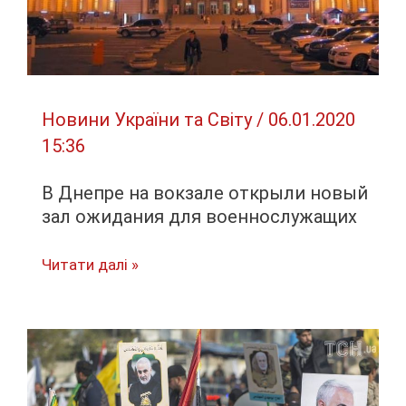
Новини України та Світу
/
06.01.2020
15:36
В Днепре на вокзале открыли новый
зал ожидания для военнослужащих
В
Читати далі »
Днепре
на
вокзале
открыли
новый