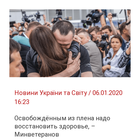
области
пьяный
водитель
сбил
двух
подростков,
один
погиб
Новини України та Світу
/
06.01.2020
16:23
Освобождённым из плена надо
восстановить здоровье, –
Минветеранов