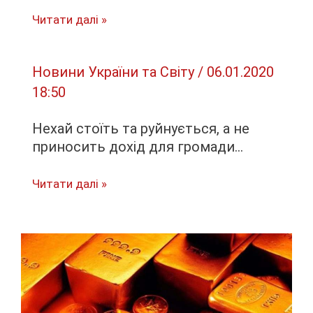
Веселого
Читати далі »
Різдва!!!
Новини України та Світу
/
06.01.2020
18:50
Нехай стоїть та руйнується, а не
приносить дохід для громади…
Нехай
Читати далі »
стоїть
та
руйнується,
а
не
приносить