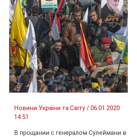
зал
ожидания
для
военнослужащих
Новини України та Світу
/
06.01.2020
14:51
В прощании с генералом Сулеймани в