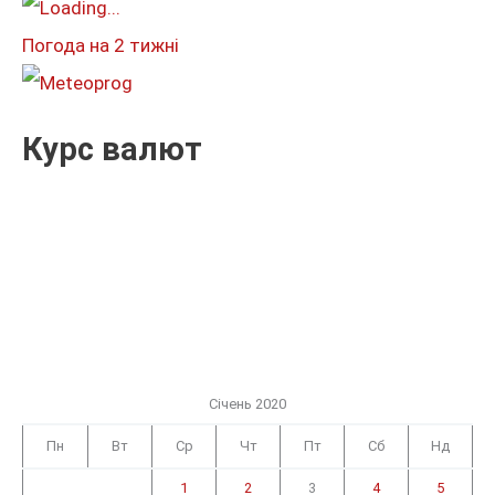
и
Погода на 2 тижні
:
Курс валют
Січень 2020
Пн
Вт
Ср
Чт
Пт
Сб
Нд
1
2
3
4
5