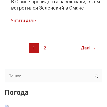
В Офисе президента рассказали, с кем
встретился Зеленский в Омане
В
Читати далі »
Офисе
президента
рассказали,
с
1
2
Далі
→
кем
встретился
Зеленский
Ш
в
Омане
у
к
Погода
а
т