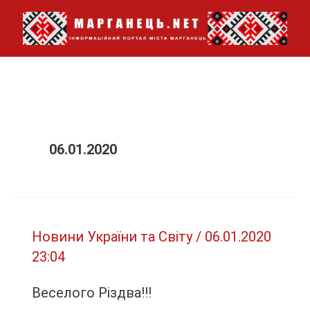
Перейти
до
вмісту
06.01.2020
Новини України та Світу
/
06.01.2020
23:04
Веселого Різдва!!!