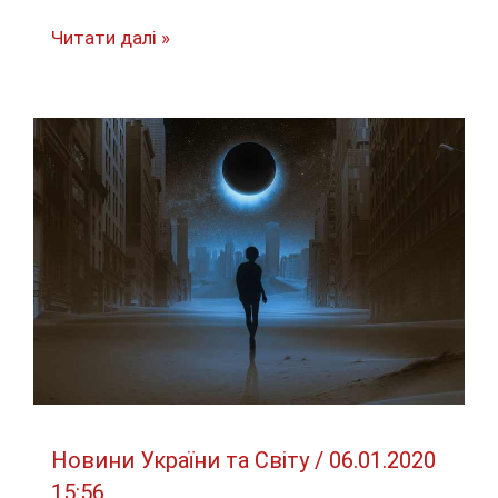
Освобождённым
Читати далі »
из
плена
надо
восстановить
здоровье,
–
Минветеранов
Новини України та Світу
/
06.01.2020
15:56