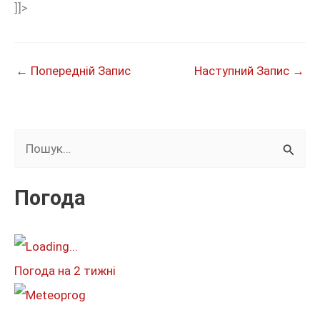
]]>
←
Попередній Запис
Наступний Запис
→
Ш
у
к
Погода
а
т
и
Погода на 2 тижні
: