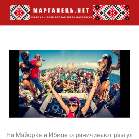
Перейти
до
вмісту
На Майорке и Ибице ограничивают разгул