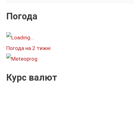
у
к
Погода
а
т
и
Погода на 2 тижні
:
Курс валют