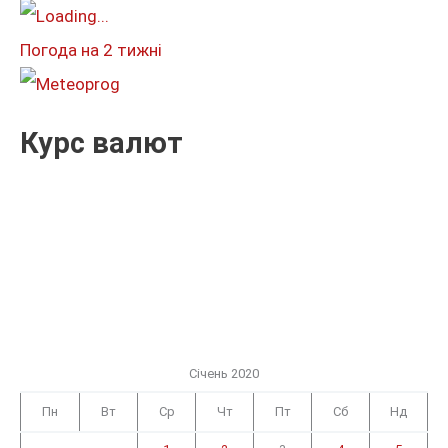
т
и
Погода на 2 тижні
:
Курс валют
Січень 2020
Пн
Вт
Ср
Чт
Пт
Сб
Нд