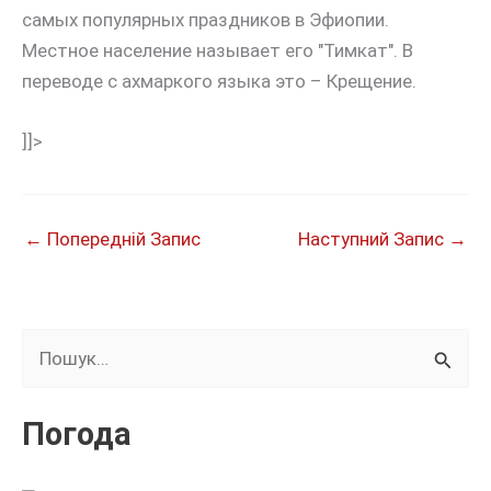
самых популярных праздников в Эфиопии.
Местное население называет его "Тимкат". В
переводе с ахмаркого языка это – Крещение.
]]>
←
Попередній Запис
Наступний Запис
→
Ш
у
к
Погода
а