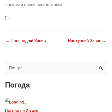
тонким и очень ненадёжным.
]]>
←
Попередній Запис
Наступний Запис
→
Ш
у
к
Погода
а
т
и
Погода на 2 тижні