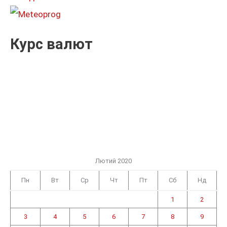
:
Курс валют
Лютий 2020
Пн
Вт
Ср
Чт
Пт
Сб
Нд
1
2
3
4
5
6
7
8
9