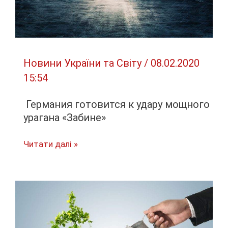
Новини України та Світу
/
08.02.2020
15:54
Германия готовится к удару мощного
урагана «Забине»
Германия
Читати далі »
готовится
к
удару
мощного
урагана