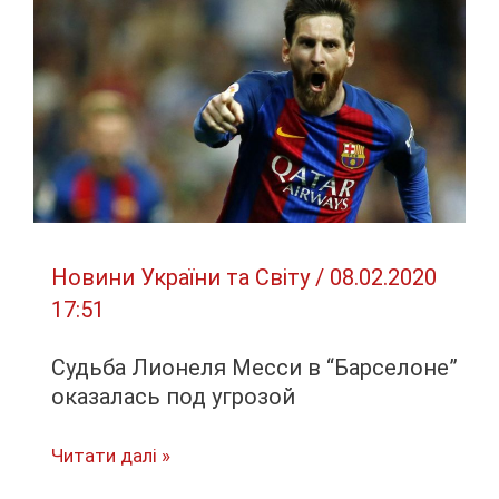
мире
умерли
уже
725
человек
Новини України та Світу
/
08.02.2020
17:51
Судьба Лионеля Месси в “Барселоне”
оказалась под угрозой
Судьба
Читати далі »
Лионеля