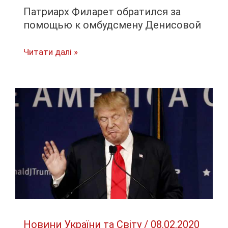
Патриарх Филарет обратился за
помощью к омбудсмену Денисовой
Патриарх
Читати далі »
Филарет
обратился
за
помощью
к
омбудсмену
Денисовой
Новини України та Світу
/
08.02.2020