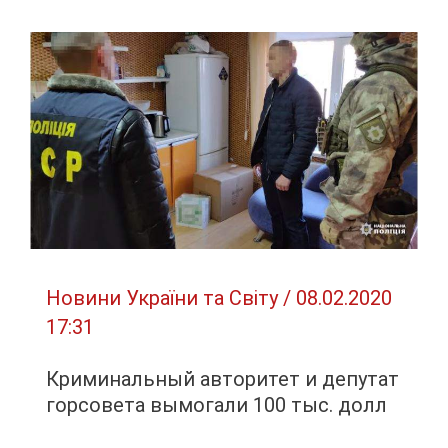
Месси
в
“Барселоне”
оказалась
под
угрозой
Новини України та Світу
/
08.02.2020
17:31
Криминальный авторитет и депутат
горсовета вымогали 100 тыс. долл