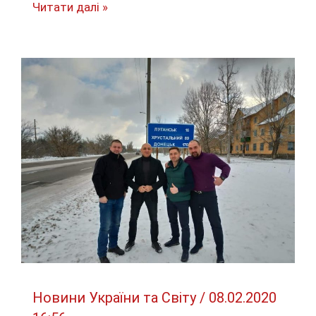
Криминальный
Читати далі »
авторитет
и
депутат
горсовета
вымогали
100
тыс.
долл
Новини України та Світу
/
08.02.2020