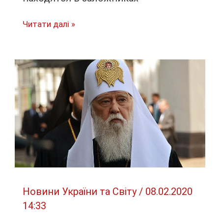
В
Читати далі »
Таиланде
солдат
убил
12
человек:
20
находятся
в
заложниках
Новини України та Світу
/
08.02.2020
14:33