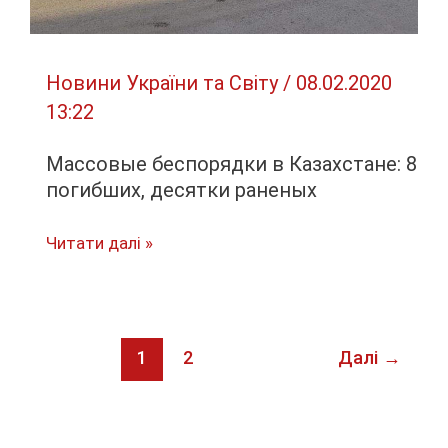
Новини України та Світу
/
08.02.2020
13:22
Массовые беспорядки в Казахстане: 8
погибших, десятки раненых
Массовые
Читати далі »
беспорядки
в
Казахстане:
8
1
2
Далі
→
погибших,
десятки
раненых