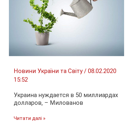
«Забине»
Новини України та Світу
/
08.02.2020
15:52
Украина нуждается в 50 миллиардах
долларов, – Милованов
Украина
Читати далі »
нуждается