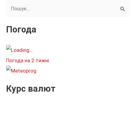
Ш
у
к
Погода
а
т
и
Погода на 2 тижні
:
Курс валют