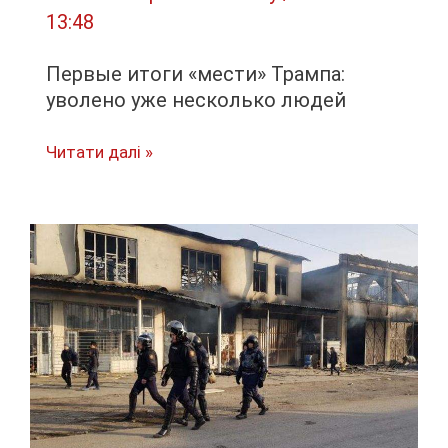
13:48
Первые итоги «мести» Трампа:
уволено уже несколько людей
Первые
Читати далі »
итоги
«мести»
Трампа:
уволено
уже
несколько
людей