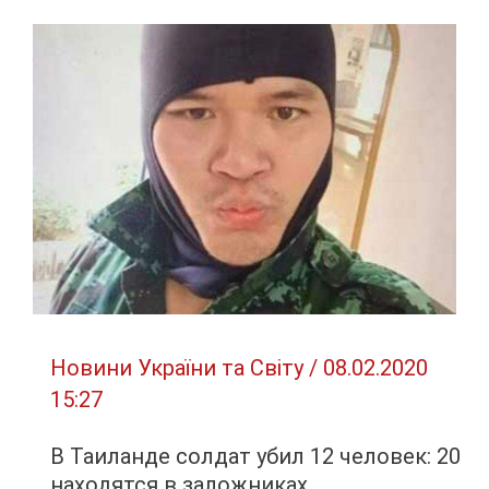
в
50
миллиардах
долларов,
–
Милованов
Новини України та Світу
/
08.02.2020
15:27
В Таиланде солдат убил 12 человек: 20
находятся в заложниках