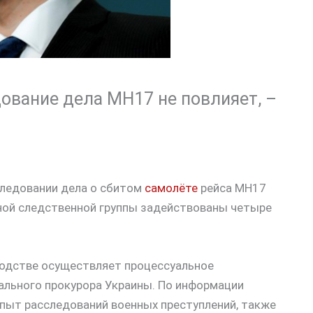
ование дела МН17 не повлияет, –
следовании дела о сбитом
самолёте
рейса МН17
ной следственной группы задействованы четыре
водстве осуществляет процессуальное
ального прокурора Украины. По информации
опыт расследований военных преступлений, также