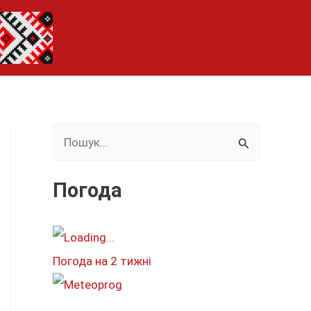
Ш
у
к
Погода
а
т
и
Погода на 2 тижні
: