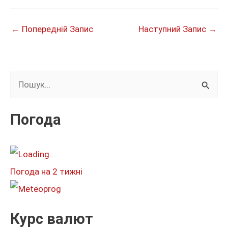
←
Попередній Запис
Наступний Запис
→
Ш
у
к
Погода
а
т
и
Погода на 2 тижні
:
Курс валют