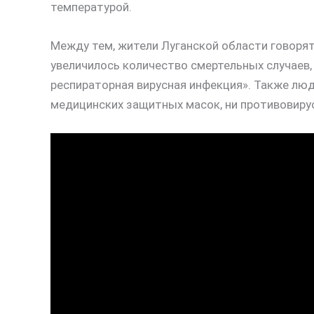
температурой.
Между тем, жители Луганской области говорят
увеличилось количество смертельных случаев,
респираторная вирусная инфекция». Также люд
медицинских защитных масок, ни противовиру