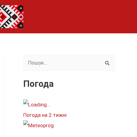
Ш
у
к
Погода
а
т
и
Погода на 2 тижні
: