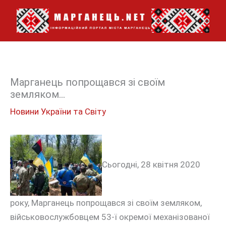
Перейти
до
вмісту
Марганець попрощався зі своїм
земляком…
Новини України та Світу
Сьогодні, 28 квітня 2020
року, Марганець попрощався зі своїм земляком,
військовослужбовцем 53-ї окремої механізованої