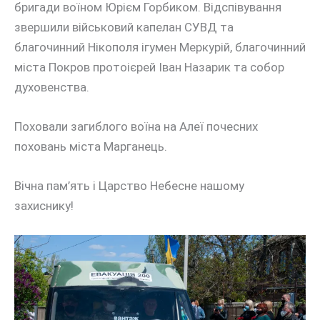
бригади воїном Юрієм Горбиком. Відспівування
звершили військовий капелан СУВД та
благочинний Нікополя ігумен Меркурій, благочинний
міста Покров протоієрей Іван Назарик та собор
духовенства.
Поховали загиблого воїна на Алеї почесних
поховань міста Марганець.
Вічна пам’ять і Царство Небесне нашому
захиснику!