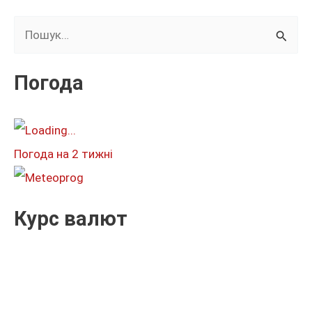
Ш
у
к
Погода
а
т
и
Погода на 2 тижні
:
Курс валют