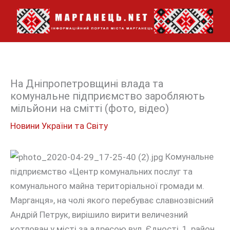
Перейти
до
вмісту
На Дніпропетровщині влада та
комунальне підприємство заробляють
мільйони на смітті (фото, відео)
Новини України та Світу
Комунальне
підприємство «Центр комунальних послуг та
комунального майна територіальної громади м.
Марганця», на чолі якого перебуває славнозвісний
Андрій Петрук, вирішило вирити величезний
котлован у місті за адресою вул. Єдності, 1, район