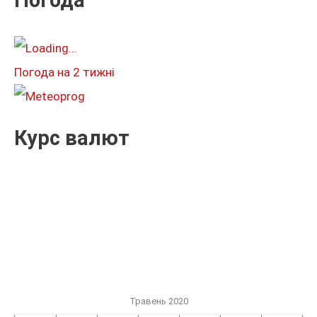
а
т
и
Погода на 2 тижні
:
Курс валют
Травень 2020