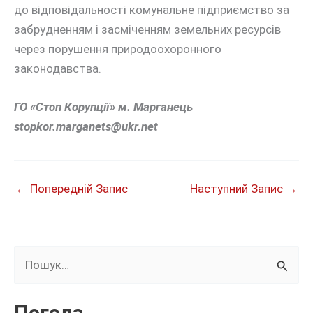
до відповідальності комунальне підприємство за
забрудненням і засміченням земельних ресурсів
через порушення природоохоронного
законодавства.
ГО «Стоп Корупції» м. Марганець
stopkor.marganets@ukr.net
←
Попередній Запис
Наступний Запис
→
Ш
у
к
Погода