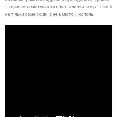
лікарняного містечка та почати звозити сухі гілки й
не тільки саме сюди, а не в місто Нікополь.