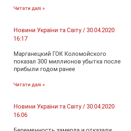
Марганець
Читати далі »
стає
зеленішим…
Новини України та Світу
/
30.04.2020
16:17
Марганецкий ГОК Коломойского
показал 300 миллионов убытка после
прибыли годом ранее
Марганецкий
Читати далі »
ГОК
Коломойского
Новини України та Світу
/
30.04.2020
показал
16:06
300
миллионов
Беременность замерла и отказали