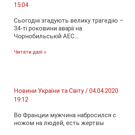
15:04
Юрій
Горбик,
Сьогодні згадують велику трагедію –
–
34-ті роковини аварії на
53-
Чорнобильській АЕС…
тя
ОМБр
Сьогодні
Читати далі »
згадують
велику
трагедію
–
Новини України та Світу
/
04.04.2020
34-
19:12
ті
роковини
Во Франции мужчина набросился с
аварії
ножом на людей, есть жертвы
на