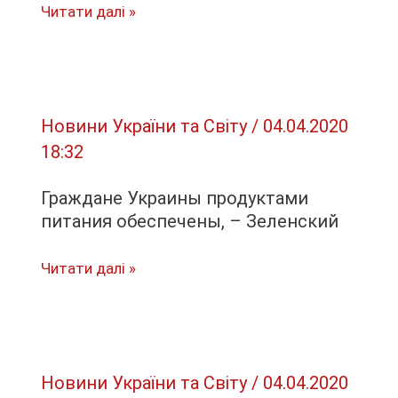
Чорнобильській
Во
Читати далі »
АЕС…
Франции
мужчина
набросился
с
Новини України та Світу
/
04.04.2020
ножом
18:32
на
людей,
Граждане Украины продуктами
есть
питания обеспечены, – Зеленский
жертвы
Граждане
Читати далі »
Украины
продуктами
питания
обеспечены,
Новини України та Світу
/
04.04.2020
–