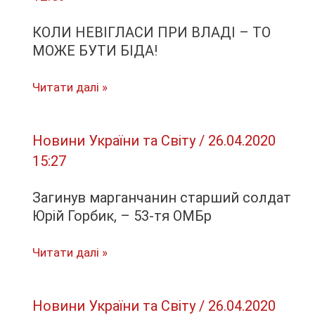
земляком…
КОЛИ НЕВІГЛАСИ ПРИ ВЛАДІ – ТО
МОЖЕ БУТИ БІДА!
КОЛИ
Читати далі »
НЕВІГЛАСИ
ПРИ
Новини України та Світу
/
26.04.2020
ВЛАДІ
15:27
–
ТО
Загинув марганчанин старший солдат
МОЖЕ
Юрій Горбик, – 53-тя ОМБр
БУТИ
БІДА!
Загинув
Читати далі »
марганчанин
старший
Новини України та Світу
/
26.04.2020
солдат