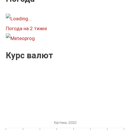
а
т
и
Погода на 2 тижні
:
Курс валют
Квітень 2020