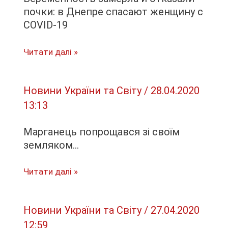
убытка
почки: в Днепре спасают женщину с
после
COVID-19
прибыли
годом
Беременность
Читати далі »
ранее
замерла
и
Новини України та Світу
/
28.04.2020
отказали
13:13
почки:
в
Марганець попрощався зі своїм
Днепре
земляком…
спасают
женщину
Марганець
Читати далі »
с
попрощався
COVID-
зі
19
Новини України та Світу
/
27.04.2020
своїм
12:59