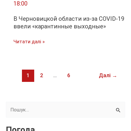
18:00
Зеленский
В Черновицкой области из-за COVID-19
ввели «карантинные выходные»
В
Читати далі »
Черновицкой
области
из-
за
1
2
…
6
Далі
→
COVID-
19
ввели
Ш
«карантинные
выходные»
у
к
Погода