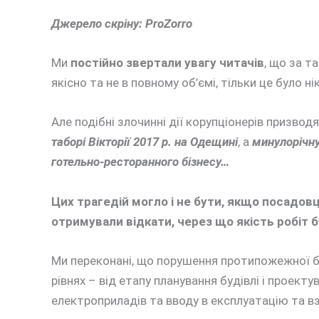
Джерело скріну: ProZorro
Ми
постійно звертали увагу читачів
, що за т
якісно та не в повному об’ємі, тільки це було ні
Але подібні злочинні дії корупціонерів призво
таборі Вікторії 2017 р. на Одещині
, а
минулорічну
готельно-ресторанного бізнесу…
Цих трагедій могло і не бути, якщо посадовц
отримували відкати, через що якість робіт 
Ми переконані, що порушення протипожежної 
рівнях – від етапу планування будівлі і проек
електроприладів та вводу в експлуатацію та вз