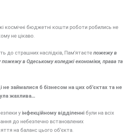
акі космічні бюджетні кошти роботи робились не
кому не цікаво.
дять до страшних наслідків, Пам’ятаєте
пожежу в
 пожежу в Одеському коледжі економіки, права та
і не займалися б бізнесом на цих об’єктах та не
була жахлива…
безпеки у
інфекційному відділенні
були на всіх
тування до небезпечно встановлених
яття на баланс цього об’єкта.