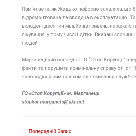
Пам’ятаєте, як Жадько пафосно заявляла, що бу
відремонтована та введена в експлуатацію. Тоб
вкладені десятки мільйонів гривень, наражають
лікування, у тому числі і дітки. Вказані злочи
людей.
Марганецький осередок ГО “Стоп Корупції” зве
факти та порушити кримінальну справу ст. ст. 
заволодіння ним шляхом зловживання службов
ГО «Стоп Корупції» м. Марганець
stopkor.marganets@ukr.net
←
Попередній Запис