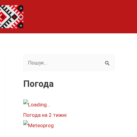
Ш
у
к
Погода
а
т
и
Погода на 2 тижні
: