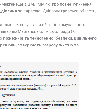
П «Марганецька ЦМЛ ММР»), про повне зупинення
дділення
за адресою: Дніпропетровська область,
одальша експлуатація об’єктів комунального
лікарня» Марганецької міської ради (КП
до
пожежної та техногенної безпеки, цивільного
перевірки, створюють загрозу життю та