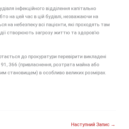
дівля інфекційного відділення капітально
то на цей час в цій будівлі, незважаючи на
ся на небезпеку всі пацієнти, які проходять там
нні дії створюють загрозу життю та здоров’ю
ртається до прокуратури перевірити викладені
191, 366 (привласнення, розтрата майна або
им становищем) в особливо великих розмірах.
Наступний Запис
→