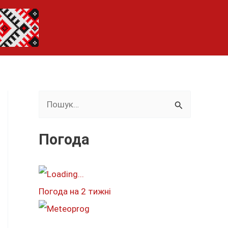
Ш
у
к
Погода
а
т
и
Погода на 2 тижні
: