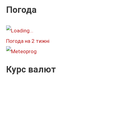
к
Погода
а
т
и
Погода на 2 тижні
:
Курс валют