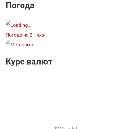
к
Погода
а
т
и
Погода на 2 тижні
:
Курс валют
Травень 2020