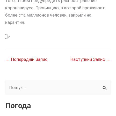
того, чтобы предупредить распространение
коронавируса. Провинцию, в которой проживает
более ста миллионов человек, закрыли на
карантин.
]]>
←
Попередній Запис
Наступний Запис
→
Ш
у
к
Погода
а