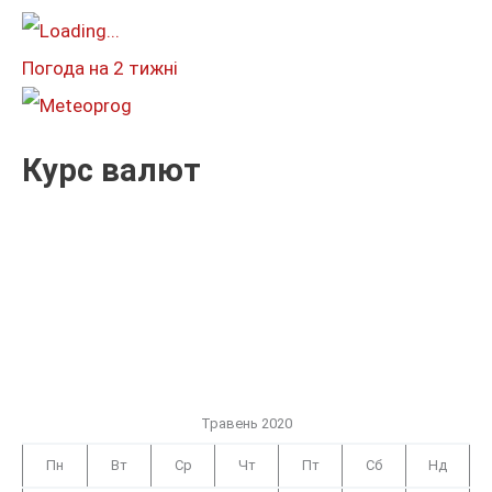
т
и
Погода на 2 тижні
:
Курс валют
Травень 2020
Пн
Вт
Ср
Чт
Пт
Сб
Нд