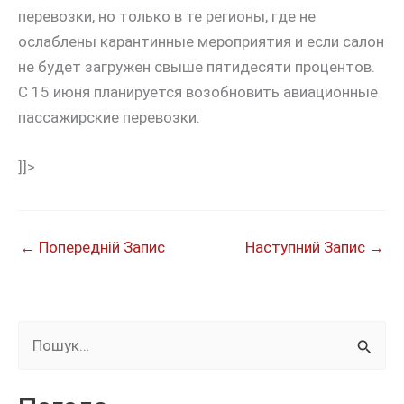
перевозки, но только в те регионы, где не
ослаблены карантинные мероприятия и если салон
не будет загружен свыше пятидесяти процентов.
С 15 июня планируется возобновить авиационные
пассажирские перевозки.
]]>
←
Попередній Запис
Наступний Запис
→
Ш
у
к