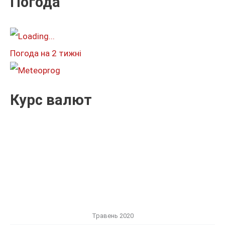
Погода
а
т
и
Погода на 2 тижні
:
Курс валют
Травень 2020