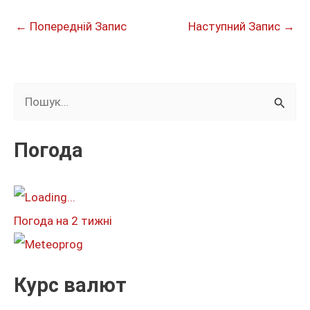
←
Попередній Запис
Наступний Запис
→
Ш
у
к
Погода
а
т
и
Погода на 2 тижні
:
Курс валют