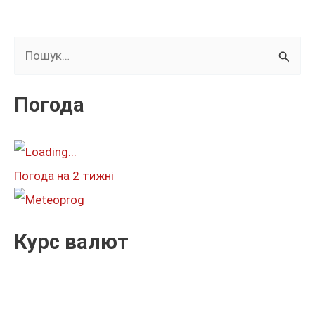
Ш
у
к
Погода
а
т
и
Погода на 2 тижні
:
Курс валют