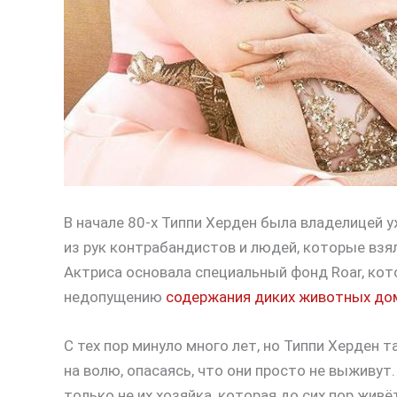
В начале 80-х Типпи Херден была владелицей 
из рук контрабандистов и людей, которые взял
Актриса основала специальный фонд Roar, ко
недопущению
содержания диких животных до
С тех пор минуло много лет, но Типпи Херден т
на волю, опасаясь, что они просто не выживут.
только не их хозяйка, которая до сих пор живё