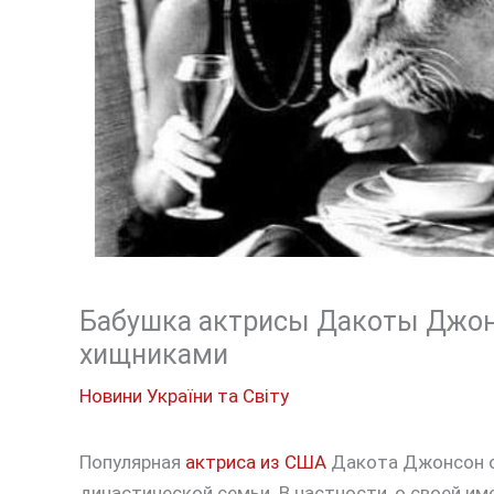
Бабушка актрисы Дакоты Джон
хищниками
Новини України та Світу
Популярная
актриса из США
Дакота Джонсон о
династической семьи. В частности, о своей им