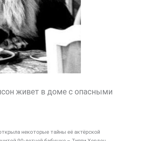
сон живет в доме с опасными
ткрыла некоторые тайны её актёрской
енитой 90-летней бабушке – Типпи Херден,