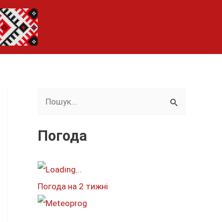
Ш
у
к
Погода
а
т
и
Погода на 2 тижні
: