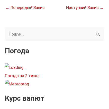
←
Попередній Запис
Наступний Запис
→
Ш
у
к
Погода
а
т
и
Погода на 2 тижні
:
Курс валют