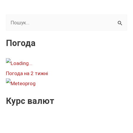
Ш
у
к
Погода
а
т
и
Погода на 2 тижні
:
Курс валют