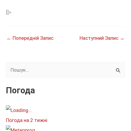
]]>
←
Попередній Запис
Наступний Запис
→
Ш
у
к
Погода
а
т
и
Погода на 2 тижні
: