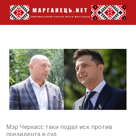
Перейти
до
вмісту
Мэр Черкасс таки подал иск против
президента в суд