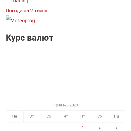
и
Погода на 2 тижні
:
Курс валют
Травень 2020
Пн
Вт
Ср
Чт
Пт
Сб
Нд
1
2
3