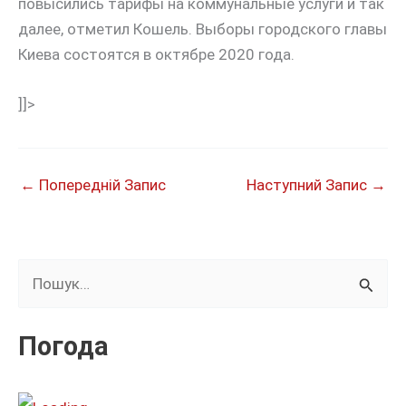
повысились тарифы на коммунальные услуги и так
далее, отметил Кошель. Выборы городского главы
Киева состоятся в октябре 2020 года.
]]>
←
Попередній Запис
Наступний Запис
→
Ш
у
к
Погода
а
т