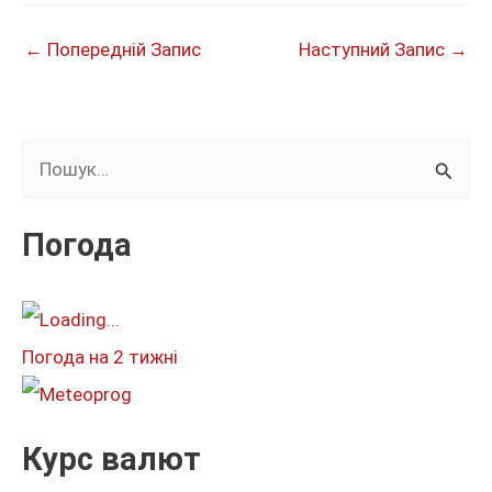
←
Попередній Запис
Наступний Запис
→
Ш
у
к
Погода
а
т
и
Погода на 2 тижні
:
Курс валют