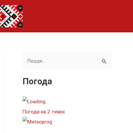
Ш
у
к
Погода
а
т
и
Погода на 2 тижні
: