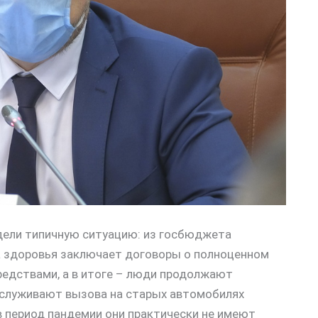
идели типичную ситуацию: из госбюджета
 здоровья заключает договоры о полноценном
едствами, а в итоге – люди продолжают
бслуживают вызова на старых автомобилях
в период пандемии они практически не имеют