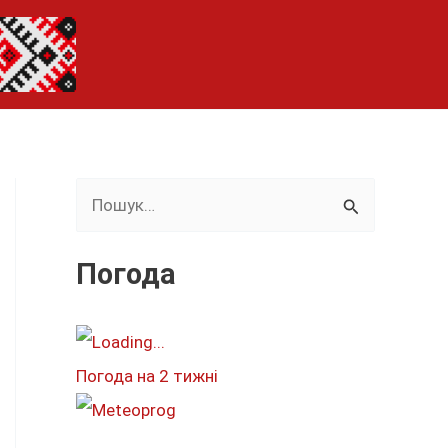
Ш
у
к
Погода
а
т
и
Погода на 2 тижні
: