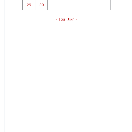
29
30
« Тра
Лип »