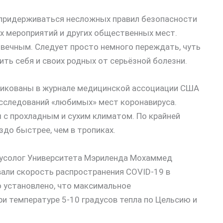
 придерживаться несложных правил безопасности
х мероприятий и других общественных мест.
т вечным. Следует просто немного переждать, чуть
ть себя и своих родных от серьёзной болезни.
бликованы в журнале медицинской ассоциации США
исследований «любимых» мест коронавируса.
 с прохладным и сухим климатом. По крайней
здо быстрее, чем в тропиках.
русолог Университета Мэриленда Мохаммед
вали скорость распространения COVID-19 в
о установлено, что максимальное
ри температуре 5-10 градусов тепла по Цельсию и