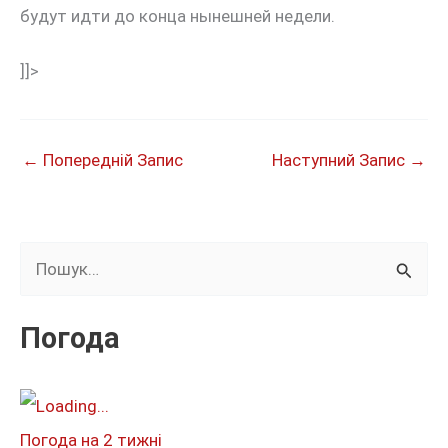
будут идти до конца нынешней недели.
]]>
←
Попередній Запис
Наступний Запис
→
Ш
у
к
Погода
а
т
и
Погода на 2 тижні