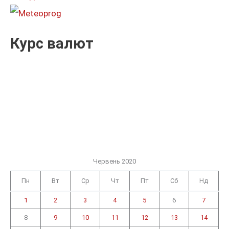
:
Курс валют
Червень 2020
Пн
Вт
Ср
Чт
Пт
Сб
Нд
1
2
3
4
5
6
7
8
9
10
11
12
13
14