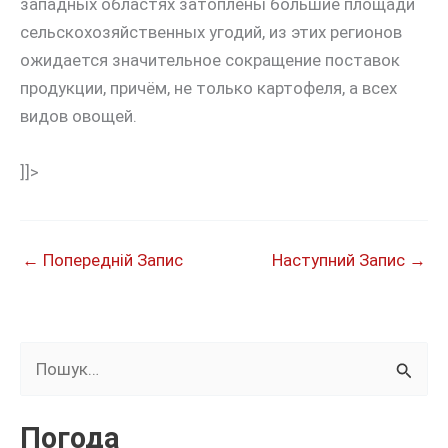
западных областях затоплены большие площади
сельскохозяйственных угодий, из этих регионов
ожидается значительное сокращение поставок
продукции, причём, не только картофеля, а всех
видов овощей.
]]>
←
Попередній Запис
Наступний Запис
→
Ш
у
к
Погода