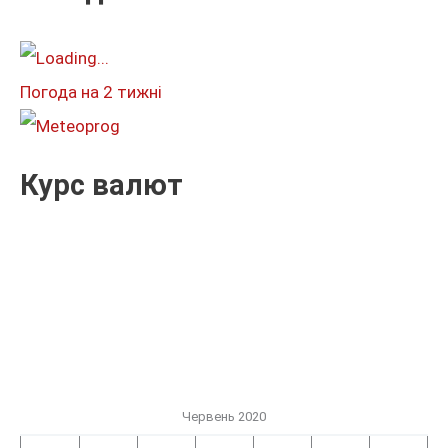
а
т
и
Погода на 2 тижні
:
Курс валют
Червень 2020