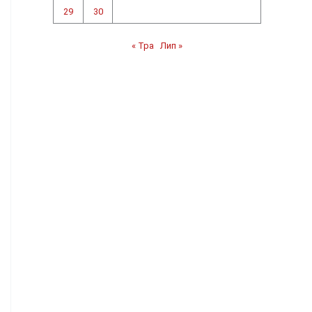
29
30
« Тра
Лип »