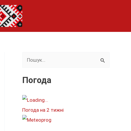
Ш
у
к
Погода
а
т
и
Погода на 2 тижні
: