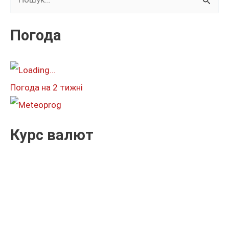
у
к
Погода
а
т
и
Погода на 2 тижні
:
Курс валют