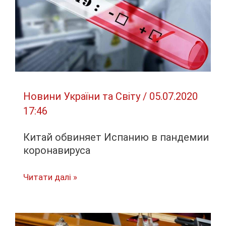
Новини України та Світу
/
05.07.2020
17:46
Китай обвиняет Испанию в пандемии
коронавируса
Китай
Читати далі »
обвиняет
Испанию
в