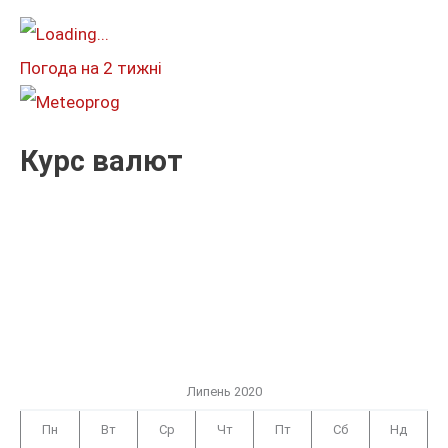
т
и
Погода на 2 тижні
:
Курс валют
Липень 2020
Пн
Вт
Ср
Чт
Пт
Сб
Нд