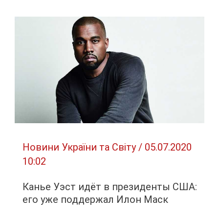
году
минимальная
зарплата
вырастет
до
6,5
тыс.
грн
Новини України та Світу
/
05.07.2020
10:02
Канье Уэст идёт в президенты США:
его уже поддержал Илон Маск