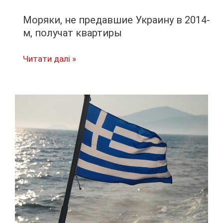
Моряки, не предавшие Украину в 2014-
м, получат квартиры
Моряки,
Читати далі »
не
предавшие
Украину
в
2014-
м,
получат
квартиры