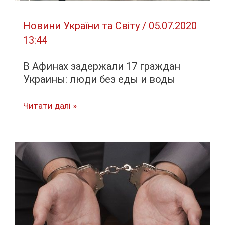
Новини України та Світу
/
05.07.2020
13:44
В Афинах задержали 17 граждан
Украины: люди без еды и воды
В
Читати далі »
Афинах
задержали
17
граждан
Украины:
люди
без
еды