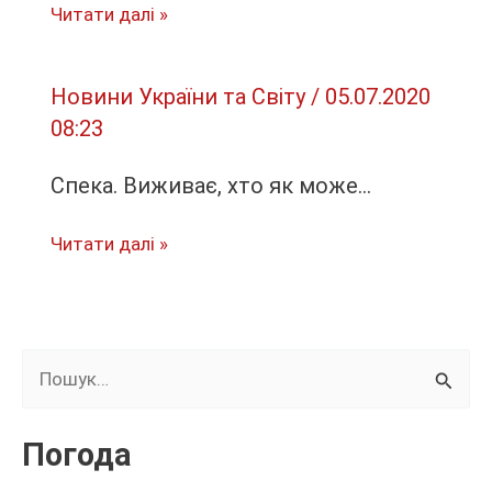
Канье
Читати далі »
Уэст
идёт
Новини України та Світу
/
05.07.2020
в
08:23
президенты
США:
Спека. Виживає, хто як може…
его
уже
Спека.
Читати далі »
поддержал
Виживає,
Илон
хто
Маск
як
може…
Ш
у
к
Погода
а