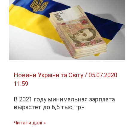
на
15
суток
за
пьяную
езду
Новини України та Світу
/
05.07.2020
11:59
В 2021 году минимальная зарплата
вырастет до 6,5 тыс. грн
В
Читати далі »
2021