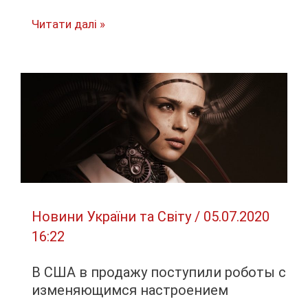
Когда
Читати далі »
обещанного
3
года
ждут:
причины
падения
рейтинга
Зеленского
Новини України та Світу
/
05.07.2020
16:22
В США в продажу поступили роботы с
изменяющимся настроением