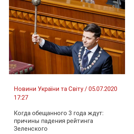
пандемии
коронавируса
Новини України та Світу
/
05.07.2020
17:27
Когда обещанного 3 года ждут:
причины падения рейтинга
Зеленского