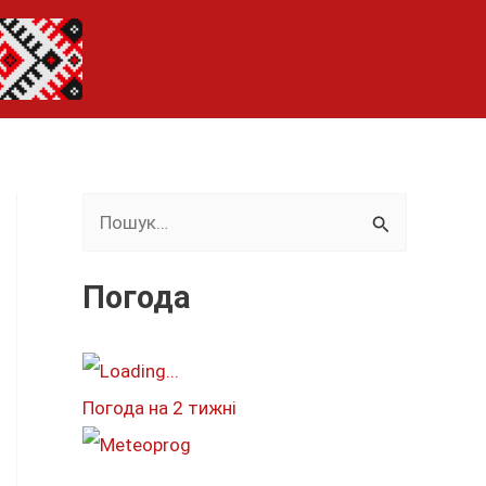
Ш
у
к
Погода
а
т
и
Погода на 2 тижні
: