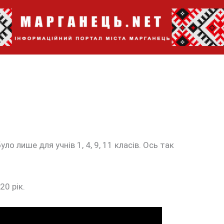
о лише для учнів 1, 4, 9, 11 класів. Ось так
0 рік.