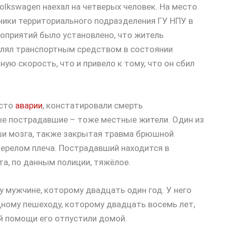
lkswagen наехал на четверых человек. На место
ники территориального подразделения ГУ НПУ в
оприятий было установлено, что житель
влял транспортным средством в состоянии
ую скорость, что и привело к тому, что он сбил
есто
аварии
, констатировали смерть
ые пострадавшие – тоже местные жители. Один из
уши мозга, также закрытая травма брюшной
перелом плеча. Пострадавший находится в
а, по данным полиции, тяжёлое.
 мужчине, которому двадцать один год. У него
дному пешеходу, которому двадцать восемь лет,
й помощи его отпустили домой.