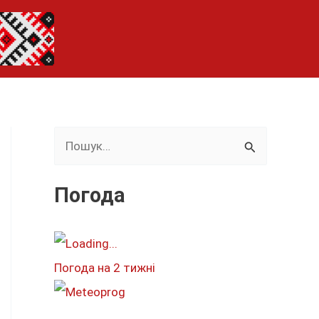
Ш
у
к
Погода
а
т
и
Погода на 2 тижні
: