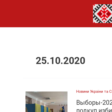
Перейти
до
вмісту
25.10.2020
Новини України та С
Выборы-2020
подкуп изб