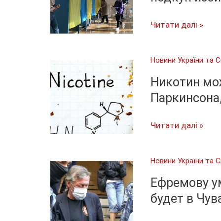
Выборы-2020:
Читати далі »
минирования,
«карусели»
Новини України та С
и
подкуп
Никотин мо
избирателей
Паркинсона,
Никотин
Читати далі »
может
помочь
Новини України та С
при
болезни
Ефремову ум
Паркинсона,
будет в Чу
деменции