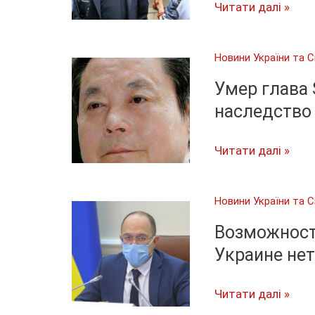
и
Ефремову
Читати далі »
COVID-
уменьшили
19
срок,
Новини України та С
вероятно,
сидеть
Умер глава 
будет
наследство
в
Чувашии
Умер
Читати далі »
глава
Samsung,
Новини України та С
семья
начинает
Возможност
делить
Украине не
наследство
Возможности
Читати далі »
для