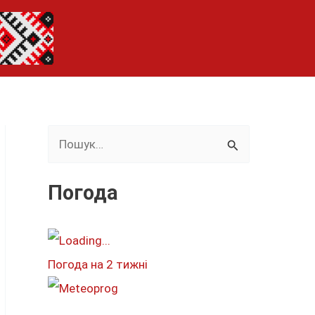
Ш
у
к
Погода
а
т
и
Погода на 2 тижні
: