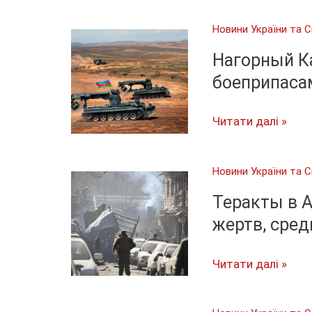
тотального
Новини України та С
карантина
в
Нагорный К
Украине
боеприпаса
нет,
–
Нагорный
Читати далі »
Шмыгаль
Карабах:
у
Новини України та С
Армении
проблемы
Теракты в А
с
жертв, сред
боеприпасами
Теракты
Читати далі »
в
Афганистане