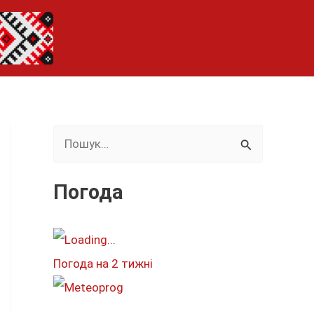
Ш
у
к
Погода
а
т
и
Погода на 2 тижні
: