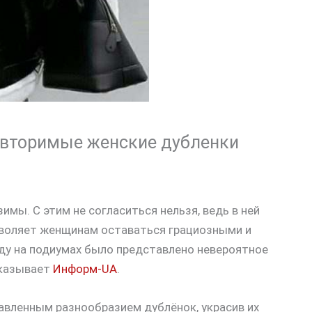
повторимые женские дубленки
мы. С этим не согласиться нельзя, ведь в ней
озволяет женщинам оставаться грациозными и
оду на подиумах было представлено невероятное
сказывает
Информ-UA
.
авленным разнообразием дублёнок, украсив их