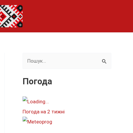
Ш
у
к
Погода
а
т
и
Погода на 2 тижні
: