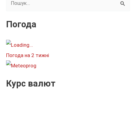
у
к
Погода
а
т
и
Погода на 2 тижні
:
Курс валют