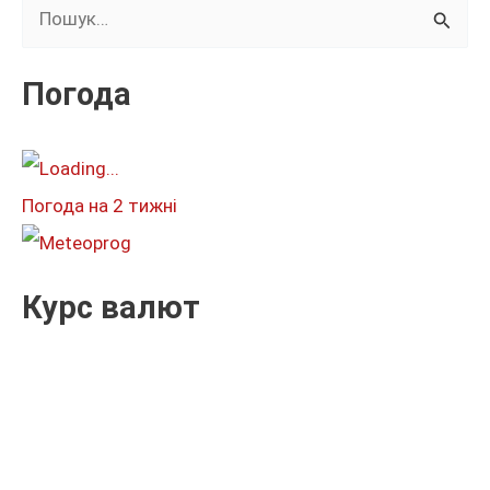
Ш
у
к
Погода
а
т
и
Погода на 2 тижні
:
Курс валют