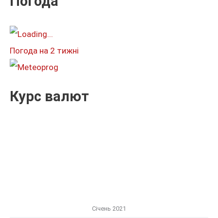
Погода
а
т
и
Погода на 2 тижні
:
Курс валют
Січень 2021