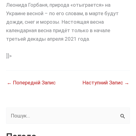
Леонида Горбаня, природа «отыграется» на
Украине весной – по его словам, в марте будут
дожди, снег и морозы. Настоящая весна
календарная весна придёт только в начале
третьей декады апреля 2021 года.
]]>
←
Попередній Запис
Наступний Запис
→
Ш
у
к