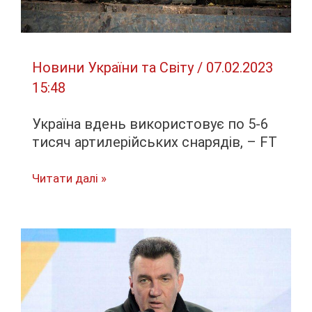
РФ
Новини України та Світу
/
07.02.2023
15:48
Україна вдень використовує по 5-6
тисяч артилерійських снарядів, – FT
Україна
Читати далі »
вдень
використовує
по
5-
6
тисяч