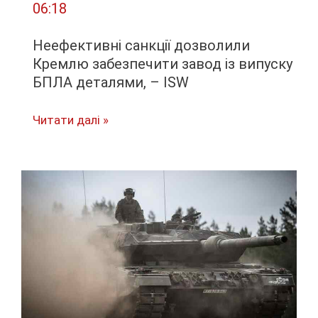
06:18
Неефективні санкції дозволили
Кремлю забезпечити завод із випуску
БПЛА деталями, – ISW
Неефективні
Читати далі »
санкції
дозволили
Кремлю
забезпечити
завод
із
випуску
БПЛА
деталями,
–