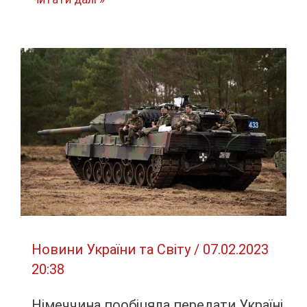
дозволили
Польщі
купувати
американські
РСЗВ
HIMARS
Новини України та Світу
/
07.02.2023
20:38
Німеччина пообіцяла передати Україні