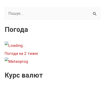
озброєнь
Ш
Україні,
–
у
Reuters
к
Погода
а
т
и
Погода на 2 тижні
:
Курс валют