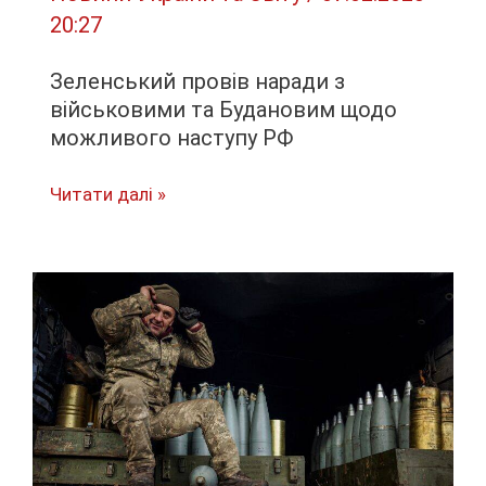
20:27
Зеленський провів наради з
військовими та Будановим щодо
можливого наступу РФ
Зеленський
Читати далі »
провів
наради
з
військовими
та
Будановим
щодо
можливого
наступу