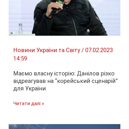
артилерійських
снарядів,
–
FT
Новини України та Світу
/
07.02.2023
14:59
Маємо власну історію: Данілов різко
відреагував на “корейський сценарій”
для України
Маємо
Читати далі »
власну
історію:
Данілов