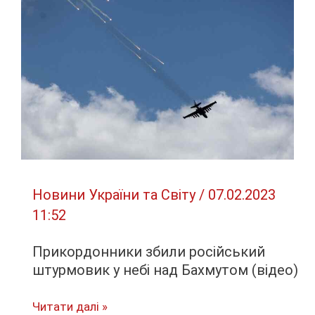
різко
відреагував
на
“корейський
сценарій”
для
України
Новини України та Світу
/
07.02.2023
11:52
Прикордонники збили російський
штурмовик у небі над Бахмутом (відео)
Прикордонники
Читати далі »