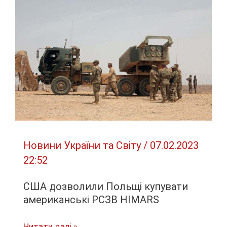
по
Харкову:
зафіксовано
6
“прильотів”,
почалася
пожежа
Новини України та Світу
/
07.02.2023
22:52
США дозволили Польщі купувати
американські РСЗВ HIMARS
США
Читати далі »