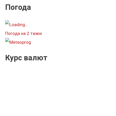
к
Погода
а
т
и
Погода на 2 тижні
:
Курс валют