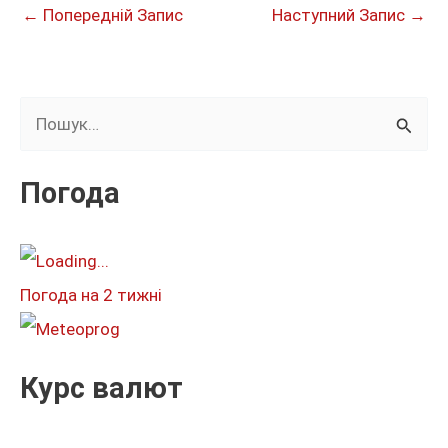
←
Попередній Запис
Наступний Запис
→
Ш
у
к
Погода
а
т
и
Погода на 2 тижні
:
Курс валют